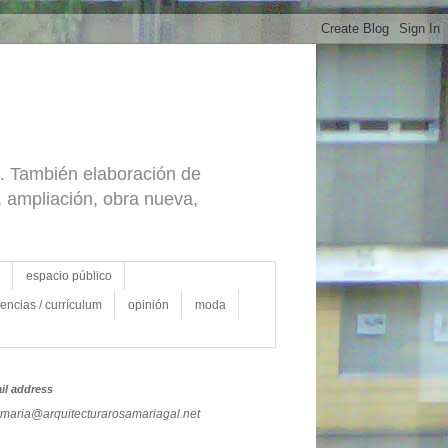
ra. También elaboración de
a, ampliación, obra nueva,
espacio público
vencias / currículum
opinión
moda
il address
maria@arquitecturarosamariagal.net