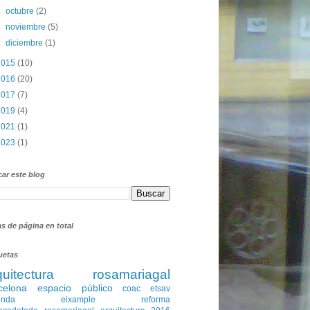
►
octubre
(2)
►
noviembre
(5)
►
diciembre
(1)
2015
(10)
2016
(20)
2017
(7)
2019
(4)
2021
(1)
2023
(1)
ar este blog
as de página en total
uetas
quitectura
rosamariagal
celona
espacio público
coac
etsav
enda
eixample
reforma