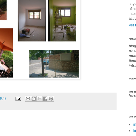
soy 
afin
inte
acti
Ver 
rosa
blog
traz
mues
tie
intr
inst
un p
fac
9:47
un p
i
l