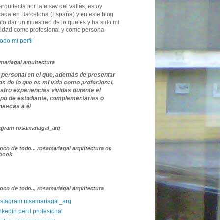
arquitecta por la etsav del vallès, estoy
cada en Barcelona (España) y en este blog
nto dar un muestreo de lo que es y ha sido mi
vidad como profesional y como persona
todo mi perfil
mariagal arquitectura
 personal en el que, además de presentar
os de lo que es mi vida como profesional,
tro experiencias vividas durante el
mpo de estudiante, complementarias o
ínsecas a él
agram rosamariagal_arq
oco de todo... rosamariagal arquitectura on
ebook
oco de todo.., rosamariagal arquitectura
nstagram rosamariagal_arq
inkedin perfil profesional