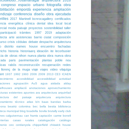
codetodo...rosamariagal arquitectura
2016
congreso
espacio urbano
fotografía
obra
bilitación
empordà
experiencia
ampliación
ndizaje
conferencia
diseño
obra ejecutada
rilles
2017
Martinell
bcnrocagallery
certificados
iencia energética
clínica dental
idea
local
local
rcial
moda
paisaje
proyectos
sostenibilidad
taller
articipació
trámites
1997
2019
adaptación
tecta
arte
asistencias
barrio
ciutat
composición
urso
crisis
cédulas
debate
despacho arquitectura
o
distrito
eames house
encuentro
fachadas
richs
historia
historiaarq
ideación
ite
lecorbusier
ncia de obras
nihon
nueva planta
obra nueva
obra
izada
paris
pavimentación
plantas
poble nou
ticas
rabós
reconstrucción
recuperación
redes
 llorenç de la muga
viaje
viajes
video
vilajuïga
ant
1937
1992
1993
2006
2009
2013
CE3
ICAEN
tecimiento
accesibilidad
accessibilidad
actividad
taciones
agrupación AuS
agua
aislada
alday
eelhouses
ampliació
anotaciones
aprovechamiento
cturas existentes
apuntes
ara arquitectura
arquinfad
itectura del paisaje
arquitecura
arqutectura
oramiento técnico
atlas
b/n
baas
bandas
barba
eona
beatriz colomina
bec
bella
bestia
biblioteca
oteca municipal
blog
boadella
bovila
brutally early club
nes
calguivernau
can framis
captación
carme bonell
nterías
casas rurales
catalogación
catálogo
monio
ceo
cerdanyola
chipperfield
chiswick house