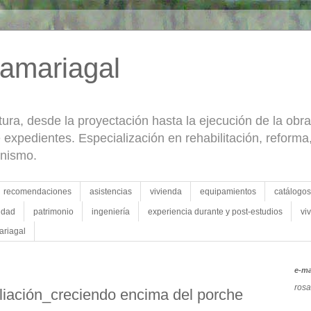
samariagal
ctura, desde la proyectación hasta la ejecución de la ob
de expedientes. Especialización en rehabilitación, reform
anismo.
recomendaciones
asistencias
vivienda
equipamientos
catálogos
idad
patrimonio
ingeniería
experiencia durante y post-estudios
vi
ariagal
e-ma
rosa
liación_creciendo encima del porche