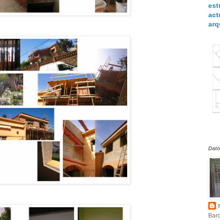
est
act
arq
Dato
Barc