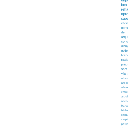
unpo
bcn
reha
apre
supe
efic
come
de p
arqui
conc
dibuj
golfe
lice
real
prác
sant
vilan
abas
afec
allst
estru
arqu
ases
barc
bibli
caba
carpi
patri