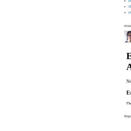
p
s
y
rosa
Segu