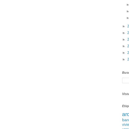
►
►
►
►
►
►
Busc
Vist
Etiq
ar
bar
vivi