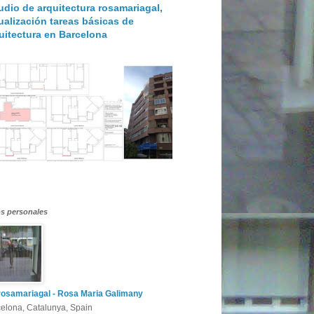
udio de arquitectura rosamariagal,
ualización tareas básicas de
uitectura en Barcelona
s personales
rosamariagal - Rosa Maria Galimany
elona, Catalunya, Spain