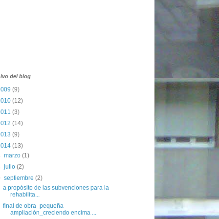
ivo del blog
2009
(9)
2010
(12)
2011
(3)
2012
(14)
2013
(9)
2014
(13)
►
marzo
(1)
►
julio
(2)
▼
septiembre
(2)
a propósito de las subvenciones para la
rehabilita...
final de obra_pequeña
ampliación_creciendo encima ...