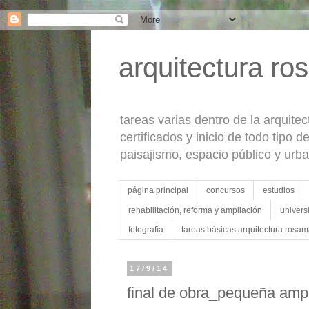
">">
arquitectura ro
tareas varias dentro de la arquite
certificados y inicio de todo tipo 
paisajismo, espacio público y urb
página principal
concursos
estudios
rehabilitación, reforma y ampliación
univers
fotografía
tareas básicas arquitectura rosam
17/9/14
final de obra_pequeña amp