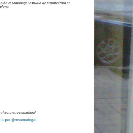
ación rosamariagal estudio de arquitectura en
elona
quitectura rosamariagal
ets por @rosamariagal