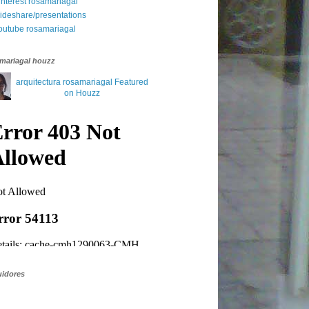
interest rosamariagal
lideshare/presentations
outube rosamariagal
mariagal houzz
arquitectura rosamariagal Featured
on Houzz
idores