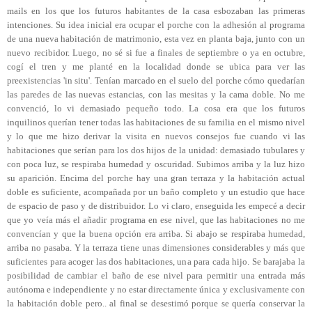
mails en los que los futuros habitantes de la casa esbozaban las primeras
intenciones. Su idea inicial era ocupar el porche con la adhesión al programa
de una nueva habitación de matrimonio, esta vez en planta baja, junto con un
nuevo recibidor. Luego, no sé si fue a finales de septiembre o ya en octubre,
cogí el tren y me planté en la localidad donde se ubica para ver las
preexistencias 'in situ'. Tenían marcado en el suelo del porche cómo quedarían
las paredes de las nuevas estancias, con las mesitas y la cama doble. No me
convenció, lo vi demasiado pequeño todo. La cosa era que los futuros
inquilinos querían tener todas las habitaciones de su familia en el mismo nivel
y lo que me hizo derivar la visita en nuevos consejos fue cuando vi las
habitaciones que serían para los dos hijos de la unidad: demasiado tubulares y
con poca luz, se respiraba humedad y oscuridad. Subimos arriba y la luz hizo
su aparición. Encima del porche hay una gran terraza y la habitación actual
doble es suficiente, acompañada por un baño completo y un estudio que hace
de espacio de paso y de distribuidor. Lo vi claro, enseguida les empecé a decir
que yo veía más el añadir programa en ese nivel, que las habitaciones no me
convencían y que la buena opción era arriba. Si abajo se respiraba humedad,
arriba no pasaba. Y la terraza tiene unas dimensiones considerables y más que
suficientes para acoger las dos habitaciones, una para cada hijo. Se barajaba la
posibilidad de cambiar el baño de ese nivel para permitir una entrada más
autónoma e independiente y no estar directamente única y exclusivamente con
la habitación doble pero.. al final se desestimó porque se quería conservar la