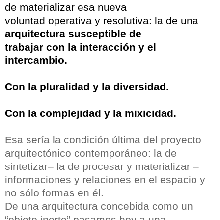
de materializar esa nueva
voluntad operativa y resolutiva: la de una
arquitectura susceptible de
trabajar con la interacci
ó
n y el
intercambio.
Con la pluralidad y la diversidad.
Con la complejidad y la mixicidad.
Esa ser
ía
la condici
ó
n
ú
ltima del proyecto
arquitect
ó
nico contempor
áneo
:
la de
sintetizar
–
la
de procesar y materializar
–
informaciones y relaciones en el espacio y
no s
ó
lo formas en
é
l.
De una arquitectura concebida como un
“
objeto inerte
”
pasamos hoy
a
una