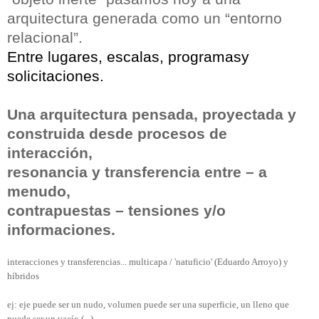
arquitectura generada como un
“
entorno
relacional
”
.
Entre lugares, escalas, programasy
solicitaciones.
Una arquitectura pensada, proyectada y
construida desde procesos de
interacci
ó
n,
resonancia
y transferencia
entre – a
menudo,
contrapuestas –
tensiones y/o
informaciones.
interacciones y transferencias... multicapa / 'natuficio' (Eduardo Arroyo) y
híbridos
ej: eje puede ser un nudo, volumen puede ser una superficie, un lleno que
puede ser un vacío (...)